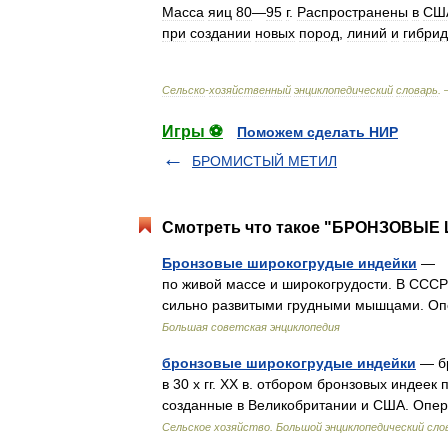
Масса
яиц
80
—
95
г
.
Распространены
в
СШ
при
создании
новых
пород
,
линий
и
гибрид
Сельско
-
хозяйственный
энциклопедический
словарь
.
Игры ⚽
Поможем сделать НИР
БРОМИСТЫЙ МЕТИЛ
Смотреть что такое "БРОНЗОВЫЕ
Бронзовые широкогрудые индейки
— в
по живой массе и широкогрудости. В СССР
сильно развитыми грудными мышцами. О
Большая советская энциклопедия
бронзовые широкогрудые индейки
— бр
в 30 х гг. XX в. отбором бронзовых индеек
созданные в Великобритании и США. Опе
Сельское хозяйство. Большой энциклопедический сло