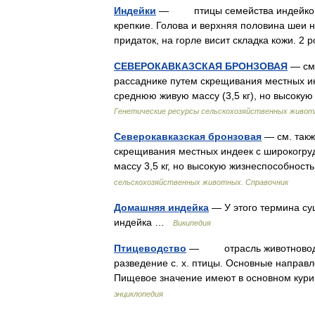
Индейки
— птицы семейства индейковых
крепкие. Голова и верхняя половина шеи 
придаток, на горле висит складка кожи. 2
СЕВЕРОКАВКАЗСКАЯ БРОНЗОВАЯ
— см.
рассаднике путем скрещивания местных и
среднюю живую массу (3,5 кг), но высоку
Генетические ресурсы сельскохозяйственных животн
Северокавказская бронзовая
— см. такж
скрещивания местных индеек с широкогр
массу 3,5 кг, но высокую жизнеспособно
сельскохозяйственных животных. Справочник
Домашняя индейка
— У этого термина су
индейка …
Википедия
Птицеводство
— отрасль животноводства
разведение с. х. птицы. Основные направл
Пищевое значение имеют в основном кур
энциклопедия