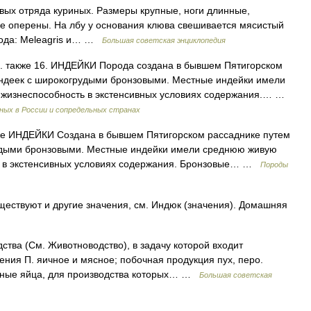
 отряда куриных. Размеры крупные, ноги длинные,
не оперены. На лбу у основания клюва свешивается мясистый
 рода: Meleagris и… …
Большая советская энциклопедия
 также 16. ИНДЕЙКИ Порода создана в бывшем Пятигорском
ндеек с широкогрудыми бронзовыми. Местные индейки имели
ю жизнеспособность в экстенсивных условиях содержания.… …
ых в России и сопредельных странах
е ИНДЕЙКИ Создана в бывшем Пятигорском рассаднике путем
удыми бронзовыми. Местные индейки имели среднюю живую
сть в экстенсивных условиях содержания. Бронзовые… …
Породы
ществуют и другие значения, см. Индюк (значения). Домашняя
 (См. Животноводство), в задачу которой входит
ения П. яичное и мясное; побочная продукция пух, перо.
иные яйца, для производства которых… …
Большая советская