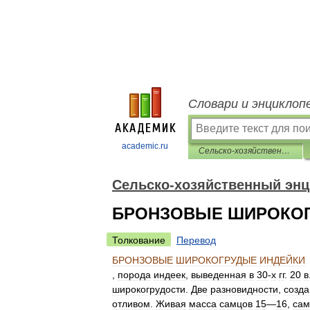
Словари и энциклоп
academic.ru
Сельско-хозяйственный энциклопедический словарь
Сельско-хозяйственный энц
БРОНЗОВЫЕ ШИРОКОГ
Толкование
Перевод
БРОНЗОВЫЕ
ШИРОКОГРУДЫЕ
ИНДЕЙКИ
,
порода
индеек
,
выведенная
в
30
-
х
гг
.
20
в
широкогрудости
.
Две
разновидности
,
созд
отливом
.
Живая
масса
самцов
15
—
16
,
сам