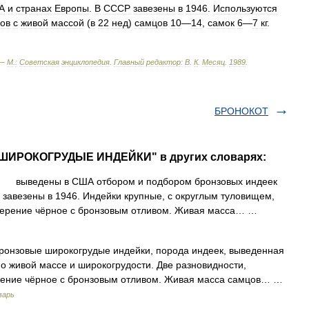
А
и
странах
Европы
.
В
СССР
завезены
в
1946
.
Используются
ов
с
живой
массой
(
в
22
нед
)
самцов
10
—
14
,
самок
6
—
7
кг
.
 —
М
.
:
Советская
энциклопедия
.
Главный
редактор:
В
.
К
.
Месяц
.
1989
.
БРОНОКОТ
 ШИРОКОГРУДЫЕ ИНДЕЙКИ" в других словарях:
ыведены в США отбором и подбором бронзовых индеек
 завезены в 1946. Индейки крупные, с округлым туловищем,
перение чёрное с бронзовым отливом. Живая масса… …
онзовые широкогрудые индейки, порода индеек, выведенная
 по живой массе и широкогрудости. Две разновидности,
рение чёрное с бронзовым отливом. Живая масса самцов… …
варь