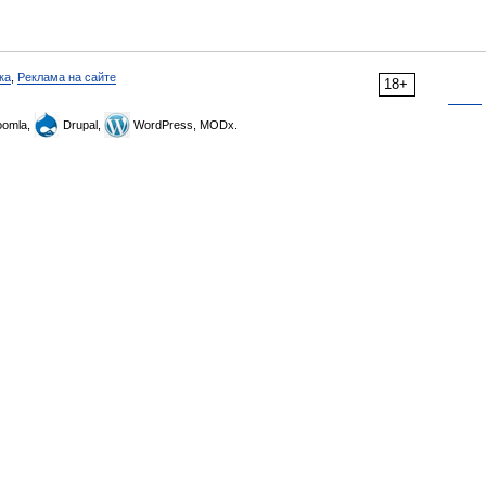
ка
,
Реклама на сайте
18+
omla,
Drupal,
WordPress, MODx.