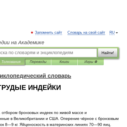
Запомнить сайт
Словарь на свой сайт
RU
едии на Академике
Найти!
Толкования
Переводы
Книги
Игры ⚽
иклопедический словарь
РУДЫЕ ИНДЕЙКИ
.
отбором
бронзовых
индеек
по
живой
массе
и
анные
в
Великобритании
и
США
.
Оперение
чёрное
с
бронзовым
ок
8
—
9
кг
.
Яйценоскость
в
материнских
линиях
70
—
90
яиц
.